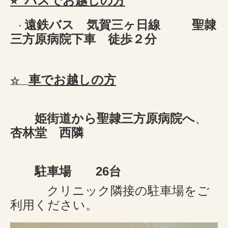
⭐︎ バスでお越しの方
遠鉄バス 気賀三ヶ日線
聖隷
・
三方原病院下車 徒歩２分
車でお越しの方
☆
姫街道から聖隷三方原病院へ
、
杏林堂 西隣
駐車場 26台
クリニック隣接の駐車場をご
利用ください。