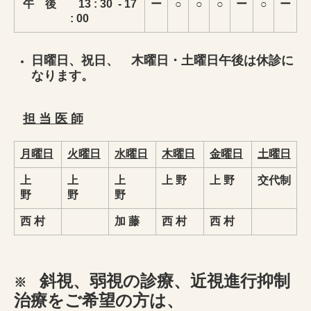
午 後 13 : 30 - 17
ー
○
○
○
ー
○
ー
: 00
日曜日、祝日、 木曜日・土曜日午後は休診に
なります。
担 当 医 師
月曜日
火曜日
水曜日
木曜日
金曜日
土曜日
上
上
上
上 野
上 野
交代制
野
野
野
西 村
加 藤
西 村
西 村
斜視、弱視の診療、
近視進行抑制
※
治療
をご希望の方は、