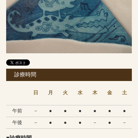
診療時間
日
月
火
水
木
金
土
午前
－
●
●
●
●
●
●
午後
－
●
●
●
－
●
－