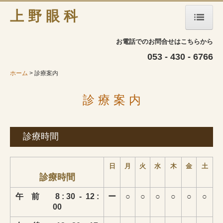
上 野 眼 科
ホーム
お電話でのお問合せはこちらから
053 - 430 - 6766
医院案内
ホーム
診療案内
治療方針
診 療 案 内
院長紹介
スタッフ紹介
診療時間
診療案内
日
月
火
水
木
金
土
眼科の病気
診療時間
午 前 8 : 30 - 12 :
ー
○
○
○
○
○
○
00